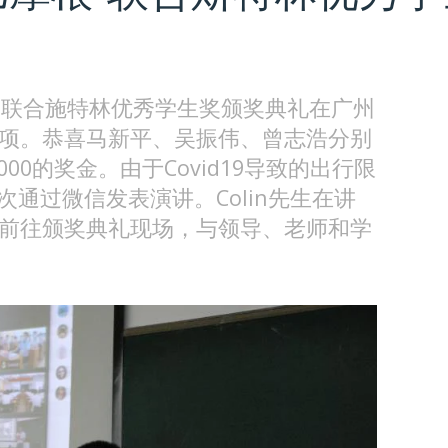
摩根-联合施特林优秀学生奖颁奖典礼在广州
项。恭喜马新平、吴振伟、曾志浩分别
¥2,000的奖金。由于Covid19导致的出行限
生第二次通过微信发表演讲。Colin先生在讲
前往颁奖典礼现场，与领导、老师和学