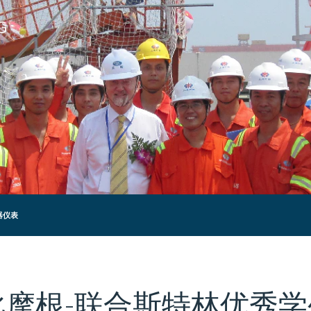
器仪表
柯比摩根-联合斯特林优秀