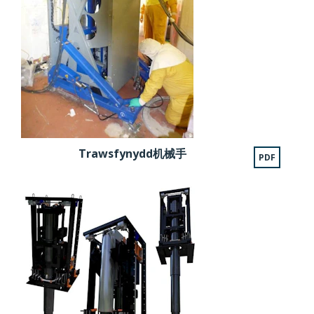
Trawsfynydd机械手
PDF