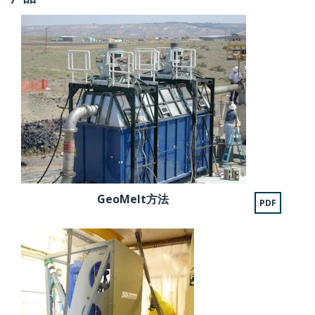
GeoMelt方法
PDF