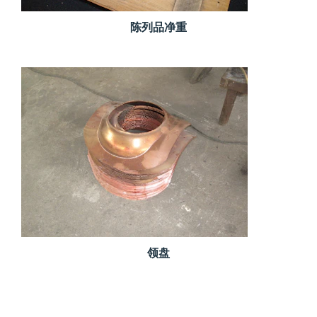
陈列品净重
领盘