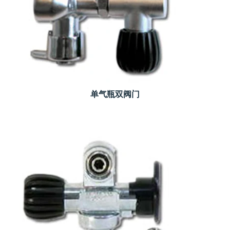
单气瓶双阀门