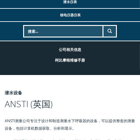
潜水仪表
核电仪器仪表
公司相关信息
柯比摩根维修手册
潜水设备
ANSTI (英国)
ANSTI测量公司专注于设计和制造测量水下呼吸器的设备，可以提供整套的测量
设备，包括计算机数据获取、分析和显示。