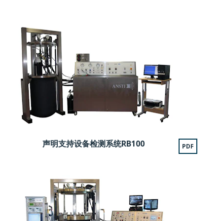
声明支持设备检测系统RB100
PDF