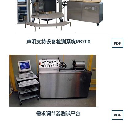
声明支持设备检测系统RB200
PDF
需求调节器测试平台
PDF