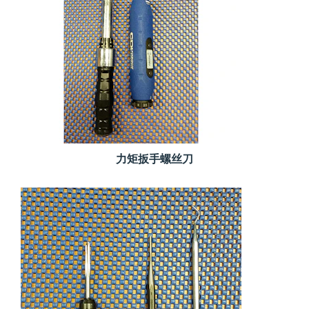
力矩扳手螺丝刀